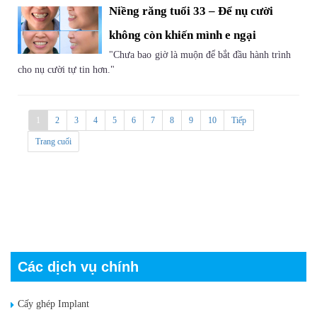
Niềng răng tuổi 33 – Để nụ cười
không còn khiến mình e ngại
"Chưa bao giờ là muộn để bắt đầu hành trình
cho nụ cười tự tin hơn."
1
2
3
4
5
6
7
8
9
10
Tiếp
Trang cuối
Các dịch vụ chính
Cấy ghép Implant